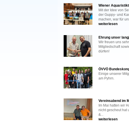
Wiener Aquaristik
Mit der Idee von S
der Guppy- und Ka
machen, war für uns 
weiterlesen
Ehrung unser langj
Wir freuen uns seh
Mitgliedschaft sowi
dürfen!
ÖVVÖ Bundeskongr
Einige unserer Mit
am Pyhrn.
Vereinsabend im M
Im Mai hatten wir 
nicht gescheut hat 
&...
weiterlesen