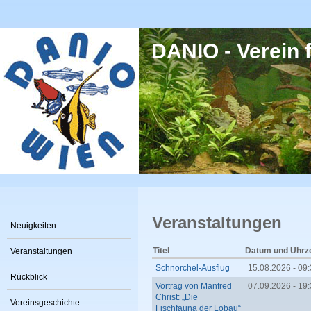
Direkt zum Inhalt
DANIO - Verein f
Veranstaltungen
Neuigkeiten
Titel
Datum und Uhrze
Veranstaltungen
Schnorchel-Ausflug
15.08.2026 -
09:
Rückblick
Vortrag von Manfred
07.09.2026 - 19
Christ: „Die
Vereinsgeschichte
Fischfauna der Lobau“