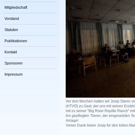
Mitgliedschaft
Vorstand
Statuten
Publikationen
Kontakt
Sponsoren
Impressum
Vor drei Wochen hatten wir Josip Stanic v
(HTVÖ) zu Gast, der uns mit seinen Erzäh
mit zu seiner "Big River Repitle Ranch" 
ihn gepflegten Tieren, der eingesetzten T
Anlage!
Vielen Dank lieber Josip für den tollen Ab