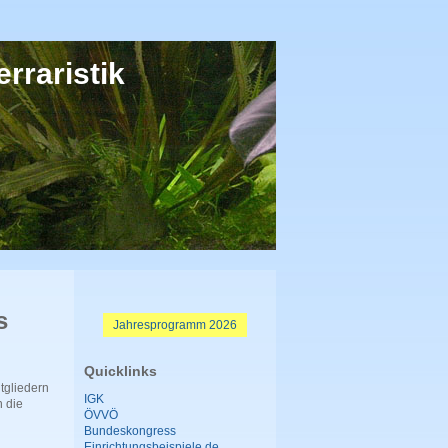
rraristik
s
Jahresprogramm 2026
Quicklinks
tgliedern
IGK
n die
ÖVVÖ
Bundeskongress
Einrichtungsbeispiele.de