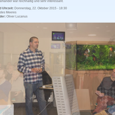
mander war reichhaltig und sehr interessant.
 Uhrzeit:
Donnerstag, 22. Oktober 2015 - 18:30
des Meeres
der:
Oliver Lucanus