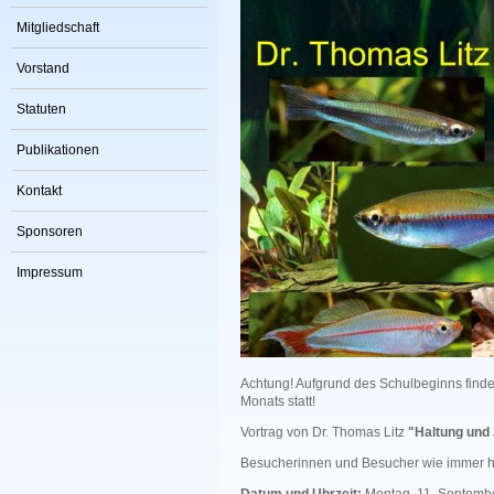
Mitgliedschaft
Vorstand
Statuten
Publikationen
Kontakt
Sponsoren
Impressum
Achtung! Aufgrund des Schulbeginns find
Monats statt!
Vortrag von Dr. Thomas Litz
"Haltung und
Besucherinnen und Besucher wie immer h