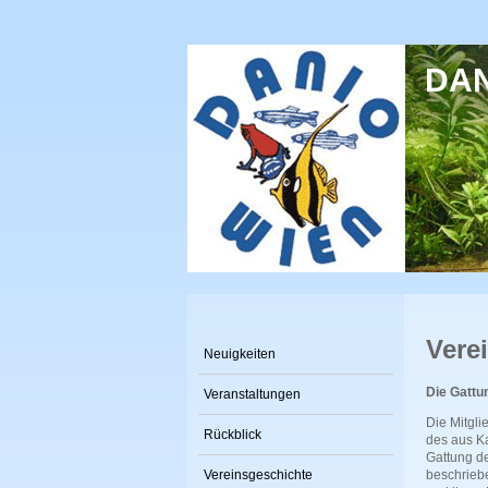
Direkt zum Inhalt
DANI
Vere
Neuigkeiten
Die Gattu
Veranstaltungen
Die Mitgl
Rückblick
des aus K
Gattung d
Vereinsgeschichte
beschrieb