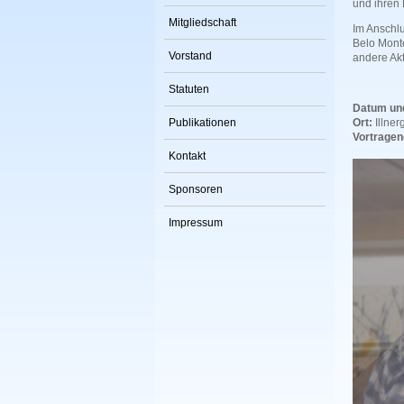
und ihren
Mitgliedschaft
Im Anschlu
Belo Mont
Vorstand
andere Akt
Statuten
Datum und
Publikationen
Ort:
Illne
Vortragen
Kontakt
Sponsoren
Impressum