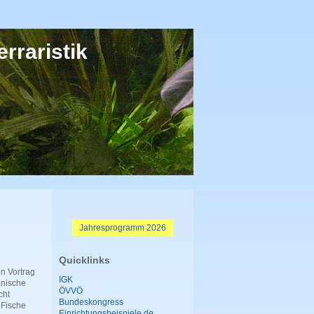
rraristik
Jahresprogramm 2026
Quicklinks
n Vortrag
IGK
anische
ÖVVÖ
cht
Bundeskongress
 Fische
Einrichtungsbeispiele.de