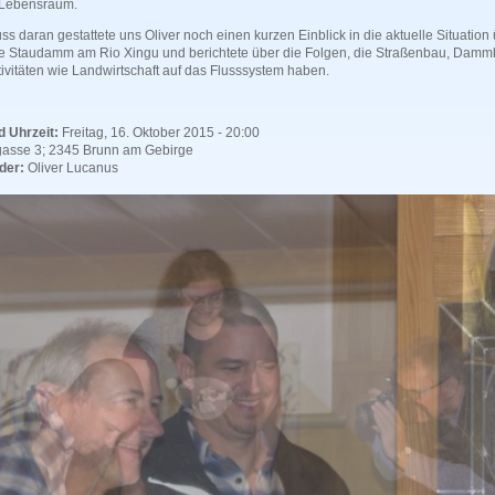
 Lebensraum.
ss daran gestattete uns Oliver noch einen kurzen Einblick in die aktuelle Situation
e Staudamm am Rio Xingu und berichtete über die Folgen, die Straßenbau, Dam
ivitäten wie Landwirtschaft auf das Flusssystem haben.
 Uhrzeit:
Freitag, 16. Oktober 2015 - 20:00
rgasse 3; 2345 Brunn am Gebirge
der:
Oliver Lucanus