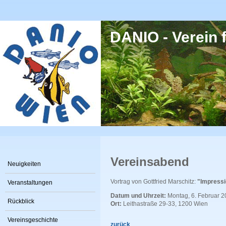
Direkt zum Inhalt
DANIO - Verein f
Vereinsabend
Neuigkeiten
Vortrag von Gottfried Marschitz:
"Impressi
Veranstaltungen
Datum und Uhrzeit:
Montag, 6. Februar 2
Rückblick
Ort:
Leithastraße 29-33, 1200 Wien
Vereinsgeschichte
zurück