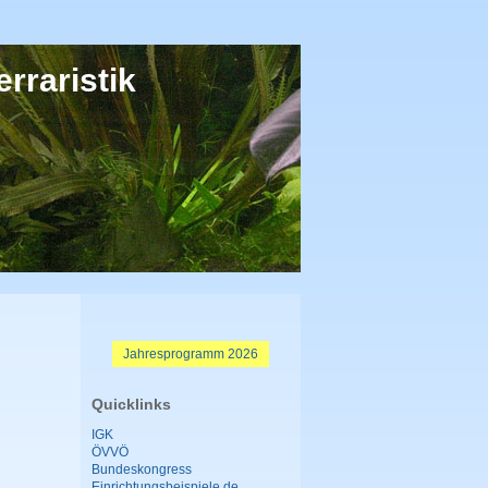
rraristik
Jahresprogramm 2026
Quicklinks
IGK
ÖVVÖ
Bundeskongress
Einrichtungsbeispiele.de