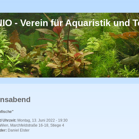
O - Verein für Aquaristik und Te
insabend
hfische"
 Uhrzeit:
Montag, 13. Juni 2022 - 19:30
Wien, Marchfeldstraße 16-18, Stiege 4
der:
Daniel Elster