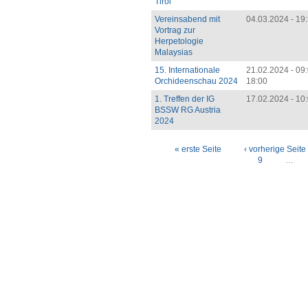
Tirol
Vereinsabend mit
04.03.2024 - 19
Vortrag zur
Herpetologie
Malaysias
15. Internationale
21.02.2024 - 09
Orchideenschau 2024
18:00
1. Treffen der IG
17.02.2024 - 10
BSSW RG Austria
2024
Seiten
« erste Seite
‹ vorherige Seite
9
…