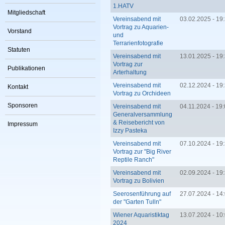
1.HATV
Mitgliedschaft
Vereinsabend mit
03.02.2025 - 19
Vortrag zu Aquarien-
Vorstand
und
Terrarienfotografie
Statuten
Vereinsabend mit
13.01.2025 - 19
Vortrag zur
Publikationen
Arterhaltung
Vereinsabend mit
02.12.2024 - 19
Kontakt
Vortrag zu Orchideen
Sponsoren
Vereinsabend mit
04.11.2024 - 19
Generalversammlung
& Reisebericht von
Impressum
Izzy Pasteka
Vereinsabend mit
07.10.2024 - 19
Vortrag zur "Big River
Reptile Ranch"
Vereinsabend mit
02.09.2024 - 19
Vortrag zu Bolivien
Seerosenführung auf
27.07.2024 - 14
der "Garten Tulln"
Wiener Aquaristiktag
13.07.2024 -
10
2024