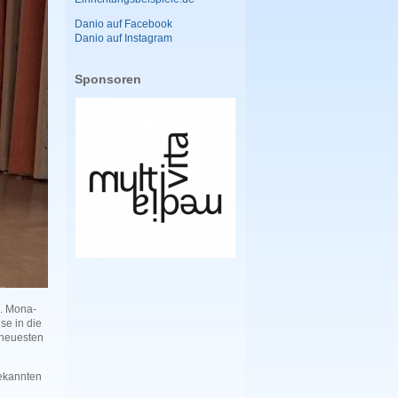
Danio auf Facebook
Danio auf Instagram
Sponsoren
O.
Mona-
se in die
 neuesten
bekannten