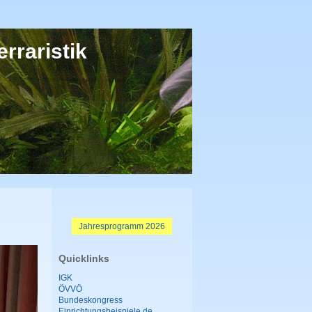
rraristik
Jahresprogramm 2026
Quicklinks
IGK
ÖVVÖ
Bundeskongress
Einrichtungsbeispiele.de