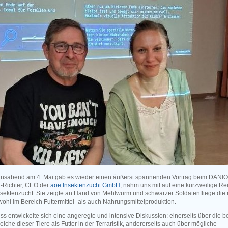
insabend am 4. Mai gab es wieder einen äußerst spannenden Vortrag beim DANI
r-Richter, CEO der
aoe Insektenzucht GmbH
, nahm uns mit auf eine kurzweilige Rei
nsektenzucht. Sie zeigte an Hand von Mehlwurm und schwarzer Soldatenfliege die
ohl im Bereich Futtermittel- als auch Nahrungsmittelproduktion.
ss entwickelte sich eine angeregte und intensive Diskussion: einerseits über die 
eiche dieser Tiere als Futter in der Terraristik, andererseits auch über mögliche