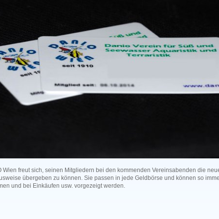
 Wien freut sich, seinen Mitgliedern bei den kommenden Vereinsabenden die neu
ausweise übergeben zu können. Sie passen in jede Geldbörse und können so imm
en und bei Einkäufen usw. vorgezeigt werden.