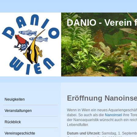
Direkt zum Inhalt
DANIO - Verein f
Eröffnung Nanoinse
Neuigkeiten
Wenn in Wien ein neues Aquariengeschäft e
Veranstaltungen
dabei. So auch als die
Nanoinsel
ihre Tor
der Nanoaquaristik wünscht auch ein reic
Rückblick
Lebendfutter.
Vereinsgeschichte
Datum und Uhrzeit:
Samstag, 1. Septemb