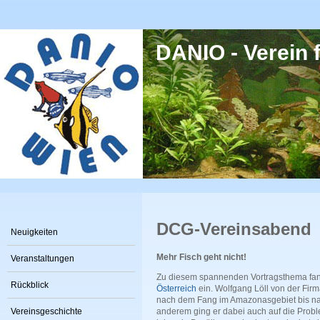
Direkt zum Inhalt
DANIO - Verein f
DCG-Vereinsabend
Neuigkeiten
Mehr Fisch geht nicht!
Veranstaltungen
Zu diesem spannenden Vortragsthema fan
Rückblick
Österreich
ein. Wolfgang Löll von der Fir
nach dem Fang im Amazonasgebiet bis nac
Vereinsgeschichte
anderem ging er dabei auch auf die Proble