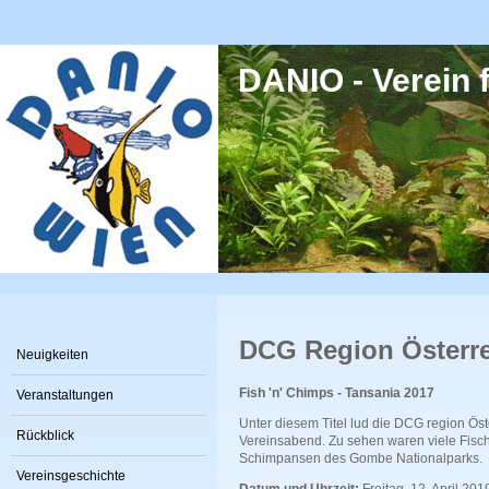
Direkt zum Inhalt
DANIO - Verein f
DCG Region Österr
Neuigkeiten
Fish 'n' Chimps - Tansania 2017
Veranstaltungen
Unter diesem Titel lud die DCG region Ös
Rückblick
Vereinsabend. Zu sehen waren viele Fisc
Schimpansen des Gombe Nationalparks.
Vereinsgeschichte