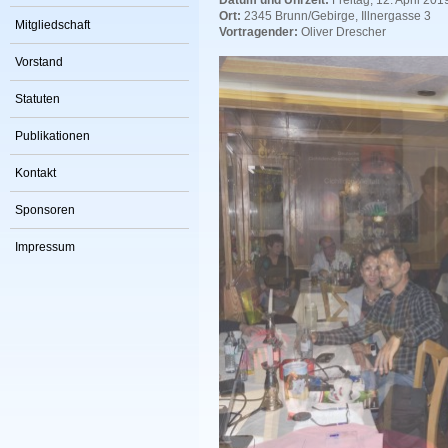
Datum und Uhrzeit:
Freitag, 12. April 201
Ort:
2345 Brunn/Gebirge, Illnergasse 3
Mitgliedschaft
Vortragender:
Oliver Drescher
Vorstand
Statuten
Publikationen
Kontakt
Sponsoren
Impressum