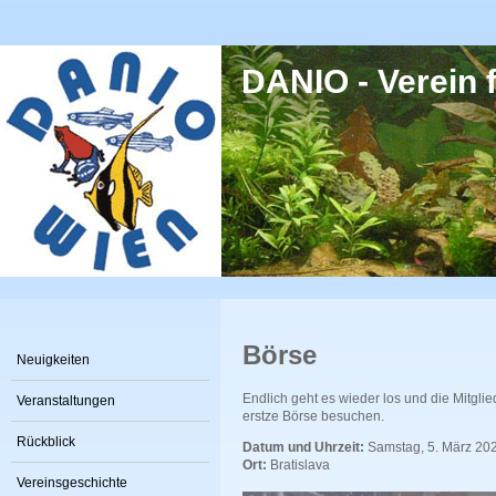
Direkt zum Inhalt
DANIO - Verein f
Börse
Neuigkeiten
Endlich geht es wieder los und die Mitgl
Veranstaltungen
erstze Börse besuchen.
Rückblick
Datum und Uhrzeit:
Samstag, 5. März 20
Ort:
Bratislava
Vereinsgeschichte